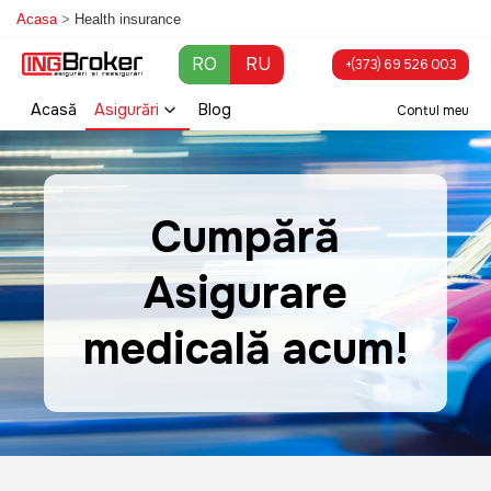
Skip to main content
Acasa
>
Health insurance
RO
RU
+(373) 69 526 003
Acasă
Asigurări
Blog
Contul meu
Cumpără
Asigurare
medicală acum!