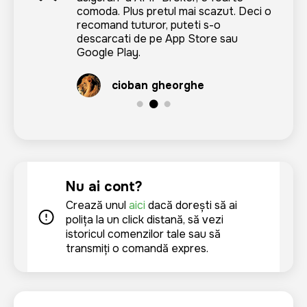
люблю все делать удаленно. а у ING
comoda. Plus pretul mai scazut. Deci o
si pierd din timpul atit de pretios.
брокера свое приложение, все
recomand tuturor, puteti s-o
заказываю через него. удобно.
descarcati de pe App Store sau
Carolina Roman
рекомендую!
Google Play.
Alex Drambulco
cioban gheorghe
Nu ai cont?
Crează unul
aici
dacă dorești să ai
polița la un click distanță, să vezi
istoricul comenzilor tale sau să
transmiți o comandă expres.