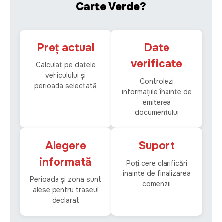
Practic, cel mai corect este să verifici situația în sistem și
Carte Verde?
să confirmi cu brokerul sau asigurătorul dacă polița poate
fi utilizată în continuare în mod valabil sau dacă trebuie
emis un contract nou.
Preț actual
Date
verificate
Calculat pe datele
vehiculului și
Controlezi
perioada selectată
informațiile înainte de
emiterea
documentului
Alegere
Suport
informată
Poți cere clarificări
înainte de finalizarea
Perioada și zona sunt
comenzii
alese pentru traseul
declarat