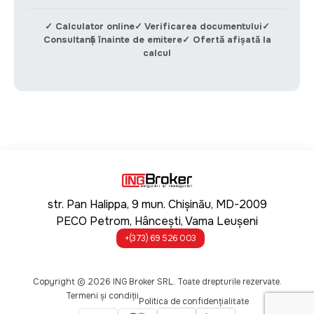
✓ Calculator online✓ Verificarea documentului✓
Consultanță înainte de emitere✓ Ofertă afișată la
calcul
str. Pan Halippa, 9 mun. Chișinău, MD-2009
PECO Petrom, Hâncești, Vama Leușeni
+(373) 69 526 003
Copyright © 2026 ING Broker SRL. Toate drepturile rezervate.
Termeni și condiții
Legacy menu
Politica de confidențialitate