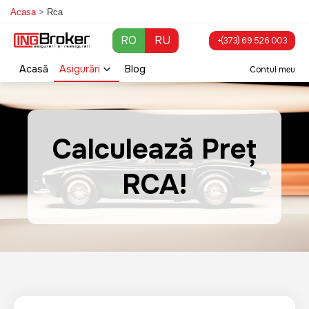
Skip to main content
Acasa
>
Rca
RO
RU
+(373) 69 526 003
Acasă
Asigurări
Blog
Contul meu
Calculează Preț
RCA!