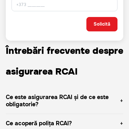
Întrebări frecvente despre
asigurarea RCAI
Ce este asigurarea RCAI și de ce este
obligatorie?
Asigurarea RCAI
este asigurarea obligatorie internă de
Ce acoperă polița RCAI?
răspundere civilă auto. Aceasta acoperă prejudiciile