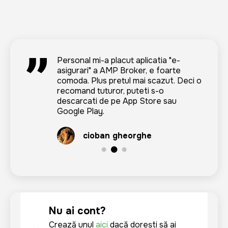
Страхую здесь машину много лет.
Personal mi-a placut aplicatia "e-
Mi-a placut ca nu am pierdut mult timp
Обязаловка, каско, гринкарты. я
asigurari" a AMP Broker, e foarte
la voi. Urasc cind sunt tinuta cu orele
люблю все делать удаленно. а у ING
comoda. Plus pretul mai scazut. Deci o
si pierd din timpul atit de pretios.
брокера свое приложение, все
recomand tuturor, puteti s-o
заказываю через него. удобно.
descarcati de pe App Store sau
Carolina Roman
рекомендую!
Google Play.
Alex Drambulco
cioban gheorghe
Nu ai cont?
Crează unul
aici
dacă dorești să ai