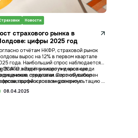
Страховки
Новости
ост страхового рынка в
олдове: цифры 2025 год
огласно отчётам НКФР, страховой рынок
олдовы вырос на 12% в первом квартале
025 года. Наибольший спрос наблюдается
а ОСАГО, «Зелёную карту» и частные
ng Broker входит в число лидеров среди
едицинские страховки. Рост обусловлен
осредников, предлагая широкий выбор
ифровизацией и ростом доверия к
олисов, профессиональную консультацию и
ицензированным брокерам.
ыстрое оформление. Мы рады быть частью
08.04.2025
той положительной динамики.