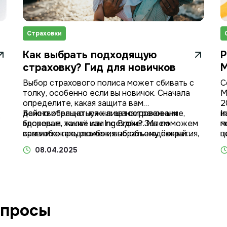
Страховки
Как выбрать подходящую
Р
страховку? Гид для новичков
М
Выбор страхового полиса может сбивать с
С
толку, особенно если вы новичок. Сначала
М
определите, какая защита вам
2
действительно нужна: автострахование,
Важно обращаться к лицензированным
н
I
здоровье, жильё или поездки? Затем
брокерам, таким как Ing Broker. Мы поможем
м
п
сравните предложения по объему покрытия,
вам избежать ошибок, выбрать надёжный
ц
п
стоимости и условиям договора.
полис и получить полную защиту. Лучше
л
б
08.04.2025
иметь качественное и прозрачное
э
страхование, чем дешёвое и бесполезное.
опросы