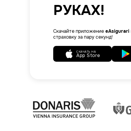
РУКАХ!
Скачайте приложение
eAsigurari
страховку за пару секунд!
СКАЧАТЬ НА
App Store
Image
Image