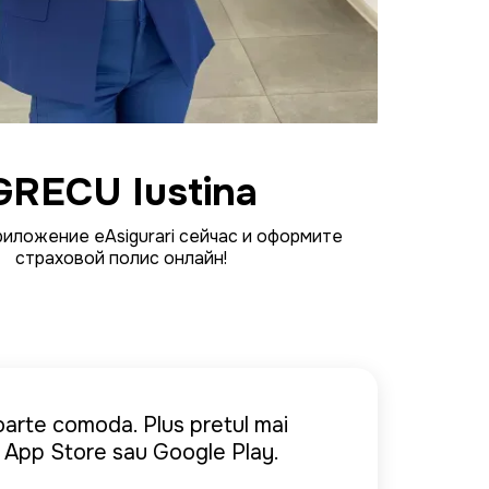
GRECU Iustina
риложение eAsigurari сейчас и оформите
страховой полис онлайн!
инкарты. я люблю все
foarte comoda. Plus pretul mai
tinuta cu orele si pierd din
 заказываю через него.
e App Store sau Google Play.