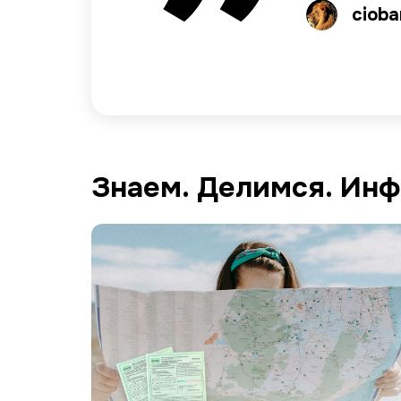
cioba
Carol
Alex 
Знаем. Делимся. Ин
Image