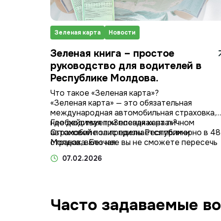
Зеленая карта
Новости
Зеленая книга – простое
руководство для водителей в
Республике Молдова.
Что такое «Зеленая карта»?
«Зеленая карта» — это обязательная
международная автомобильная страховка,
необходимая при поездках на личном
Где действует «Зеленая карта»?
автомобиле за пределы Республики
Страховой полис признается примерно в 48
Молдова. Без нее вы не сможете пересечь
странах, включая:
границу на своем автомобиле! Это аналог
07.02.2026
молдавского РСА (Регионального
страхования транспортных средств), но
действующий за границей — он покрывает
ущерб, причиненный другим участникам
Часто задаваемые в
дорожного движения в случае дорожно-
транспортного происшествия.