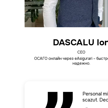
DASCALU Io
CEO
ОСАГО онлайн через eAsigurari – быстр
надежно.
Страхую зд
Personal mi
Mi-a placut 
делать уда
scazut. Dec
timpul atit 
удобно. р