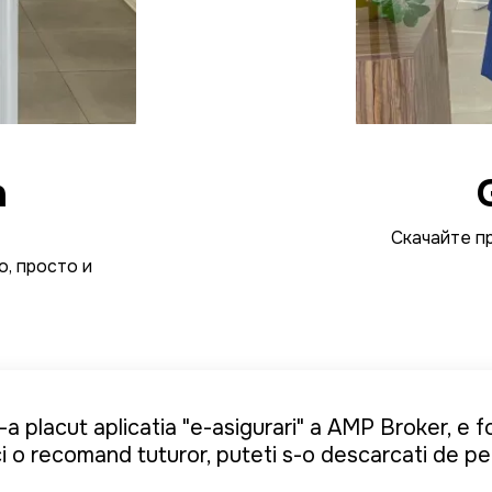
n
Скачайте п
о, просто и
есь машину много лет. Обязаловка, каско, гр
-a placut aplicatia "e-asigurari" a AMP Broker, e 
ca nu am pierdut mult timp la voi. Urasc cind sunt 
ленно. а у ING брокера свое приложение, все
i o recomand tuturor, puteti s-o descarcati de p
de pretios.
екомендую!