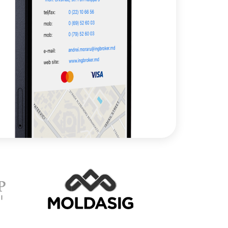
Image
Image