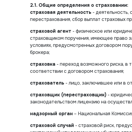
2.1. Общие определения о страховании:
страховая деятельность
- деятельность, 
перестрахования, сбор выплат страховых п
страховой агент
- физическое или юридич
страховщиком поручения, имеющее право за
условиях, предусмотренных договором поруч
брокера;
страховка
- переход возможного риска, в 
соответствии с договором страхования;
страхователь
- лицо, заключившее или в 
страховщик (перестраховщик)
- юридичес
законодательством лицензию на осуществл
надзорный орган
– Национальная Комисси
страховой случай
- страховой риск, пред