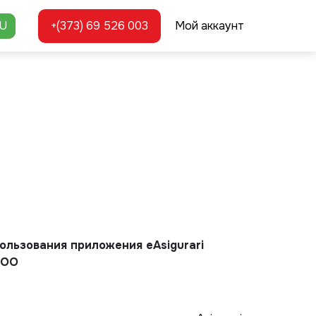
U
+(373) 69 526 003
Мой аккаунт
ользования приложения eAsigurari
ООО